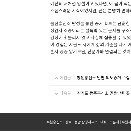
예전의 저처럼 망설이고 있다면, 이 글이 작
조심스러운 시작이었지만, 끝은 분명히 변화
울산흥신소
탐정을 통한 증거 확보는 단순한
상간자 소송이라는 설득력 있는 문제를 구조
감정에 휘둘리지 않고 사실에 집중할 수 있었
이 경험은 지금도 저에게 삶의 기준을 다시 
혼자 끙끙 앓기보단, 전문가와 연결되는 것이
이전글
창원흥신소 남편 외도증거 수집
다음글
경기도 광주흥신소 믿을만한 곳
수원흥신소 | 상호 : 정암 탐정사무소 | 대표 : 조훈래 | 수원지