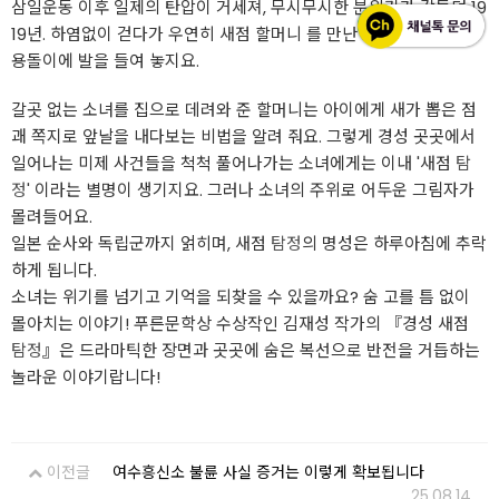
삼일운동 이후 일제의 탄압이 거세져, 무시무시한 분위기가 감돌던 19
19년. 하염없이 걷다가 우연히 새점 할머니 를 만난 소녀는 운명의 소
용돌이에 발을 들여 놓지요.
갈곳 없는 소녀를 집으로 데려와 준 할머니는 아이에게 새가 뽑은 점
괘 쪽지로 앞날을 내다보는 비법을 알려 줘요. 그렇게 경성 곳곳에서
일어나는 미제 사건들을 척척 풀어나가는 소녀에게는 이내 '새점
탐
정
' 이라는 별명이 생기지요. 그러나 소녀의 주위로 어두운 그림자가
몰려들어요.
일본 순사와 독립군까지 얽히며, 새점
탐정
의 명성은 하루아침에 추락
하게 됩니다.
소녀는 위기를 넘기고 기억을 되찾을 수 있을까요? 숨 고를 틈 없이
몰아치는 이야기! 푸른문학상 수상작인 김재성 작가의 『경성 새점
탐정
』은 드라마틱한 장면과 곳곳에 숨은 복선으로 반전을 거듭하는
놀라운 이야기랍니다!
이전글
여수흥신소 불륜 사실 증거는 이렇게 확보됩니다
25.08.14