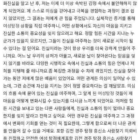
화진실을 알고 난 후, 저는 이제 더 이상 속박된 감정 속에서 불안해하지 않
게 되었어요. 제 스스로 의심을 걷어내고 극복을 경험하는 과정이 결코 쉽
지 않았지만, 그 결과는 저에게 큰 힘을 주었답니다. 실체적인 증거를 통해
여성탐정
상황을 직접 마주하니, 어떤 상황에서도 자신의 마음을 지키고
진실한 소통의 중요성을 잊지 않으려고 해요. ​정말 힘든 시간을 지나는 누
군가가 있을지 모르지만, 그들이 진실을 마주하는 것이 새로운 시작이 될
수 있다는 걸 믿어요. 진실이라는 것이 항상 우리를 더욱 강하게 만들어 주
니까요. 어느 날 우리의 상처가 아물고, 새로운 날이 찾아온다는 믿음을 잊
지 않기를 바라요. 다양한 시행착오 속에서 진실과 소통의 힘은 언제나 저
희를 지탱해 줄 테니까요.​좀 복잡한 과정을 수 차례 겪었지만, 진실을 찾아
가는 동안 저에게 많은 배움이 있었어요. 어떤 관계든 의심이 일어날 수 있
는데, 그런 순간에 자신을 지키는 것이 정말 중요하다는 걸 깨달았죠. 의심
의 흐름 속에 묻어 있는 진실을 마주하며, 그 알게 된
여성탐정
것들이 제
마음을 어떻게 변화시킬 수 있는지를 다시금 느끼게 되었어요. ​저처럼 힘
든 시간을 보내고 있는 다른 사람들에게, 진실과 소통의 힘이 얼마나 중요
한지를 잊지 말라고 전하고 싶어요. 어떤 경우든 진실을 마주하고 그 과정
에서 변화의 기회를 얻는 것이 꼭 필요한데, 그렇게 함으로써 더 나은 관계
를 만들어 갈 수 있을 거예요. ​포항 김천 경주 탐정 흥신소 사람찾기 의뢰비
용 친절하고 안전한 여성 탐정에게포항 김천 경주 탐정 흥신소 사람찾기