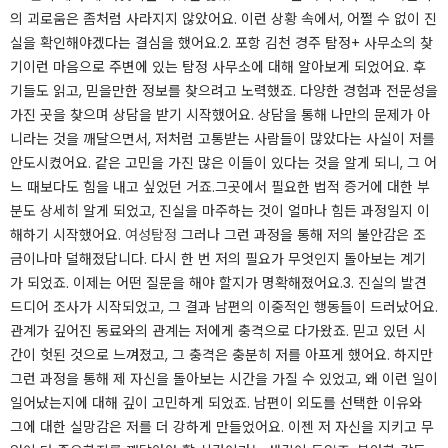
의 괴로움은 좀처럼 사라지지 않았어요. 이런 상황 속에서, 어쩔 수 없이 진
실을 확인해야겠다는 결심을 했어요.​2. 포항 김천 경주 탐정+ 사무소의 찾
기이런 마음으로 주변에 있는 탐정 사무소에 대해 알아보게 되었어요. 후
기들도 읽고, 믿을만한 정보를 찾으려고 노력했죠. 다양한 경험과 전문성을
가진 곳을 찾으며 상담을 받기 시작했어요. 상담을 통해 나만의 문제가 아
니라는 것을 깨달으면서, 저처럼 고통받는 사람들이 많았다는 사실이 저를
안도시켰어요. 같은 고민을 가진 많은 이들이 있다는 것을 알게 되니, 그 어
느 때보다도 힘을 내고 싶었던 거죠.​그곳에서 필요한 법적 증거에 대한 부
분도 상세히 알게 되었고, 진실을 마주하는 것이 얼마나 힘든 과정일지 이
해하기 시작했어요.
여성탐정
그러나 그런 과정을 통해 저의 불안감은 조
금이나마 덜해졌답니다. 다시 한 번 저의 필요가 무엇인지 돌아보는 계기
가 되었죠. 이제는 어떤 질문을 해야 할지가 명확해졌어요.​3. 진실의 발견
드디어 조사가 시작되었고, 그 결과 남편의 이중적인 행동들이 드러났어요.
관계가 깊어진 동료와의 관계는 저에게 충격으로 다가왔죠. 믿고 있던 시
간이 헛된 것으로 느껴졌고, 그 충격은 충분히 저를 아프게 했어요. 하지만
그런 과정을 통해 제 자신을 돌아보는 시간을 가질 수 있었고, 왜 이런 일이
일어났는지에 대해 깊이 고민하게 되었죠. ​남편이 외도를 선택한 이유와
그에 대한 실망감은 저를 더 강하게 만들었어요. 이젠 저 자신을 지키고 무