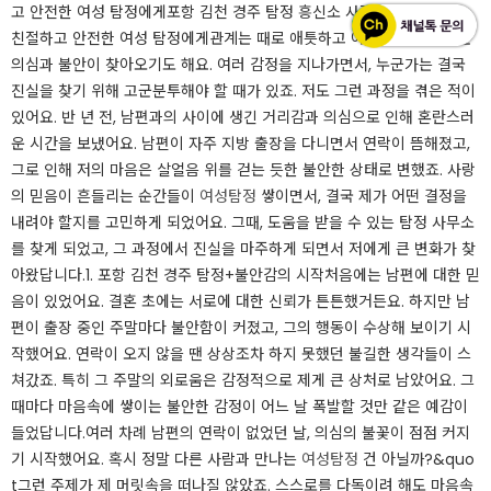
고 안전한 여성 탐정에게포항 김천 경주 탐정 흥신소 사람찾기 의뢰비용
친절하고 안전한 여성 탐정에게​관계는 때로 애틋하고 아름답지만, 가끔은
의심과 불안이 찾아오기도 해요. 여러 감정을 지나가면서, 누군가는 결국
진실을 찾기 위해 고군분투해야 할 때가 있죠. 저도 그런 과정을 겪은 적이
있어요. 반 년 전, 남편과의 사이에 생긴 거리감과 의심으로 인해 혼란스러
운 시간을 보냈어요. 남편이 자주 지방 출장을 다니면서 연락이 뜸해졌고,
그로 인해 저의 마음은 살얼음 위를 걷는 듯한 불안한 상태로 변했죠. 사랑
의 믿음이 흔들리는 순간들이
여성탐정
쌓이면서, 결국 제가 어떤 결정을
내려야 할지를 고민하게 되었어요. 그때, 도움을 받을 수 있는 탐정 사무소
를 찾게 되었고, 그 과정에서 진실을 마주하게 되면서 저에게 큰 변화가 찾
아왔답니다.​1. 포항 김천 경주 탐정+불안감의 시작처음에는 남편에 대한 믿
음이 있었어요. 결혼 초에는 서로에 대한 신뢰가 튼튼했거든요. 하지만 남
편이 출장 중인 주말마다 불안함이 커졌고, 그의 행동이 수상해 보이기 시
작했어요. 연락이 오지 않을 땐 상상조차 하지 못했던 불길한 생각들이 스
쳐갔죠. 특히 그 주말의 외로움은 감정적으로 제게 큰 상처로 남았어요. 그
때마다 마음속에 쌓이는 불안한 감정이 어느 날 폭발할 것만 같은 예감이
들었답니다.​여러 차례 남편의 연락이 없었던 날, 의심의 불꽃이 점점 커지
기 시작했어요. 혹시 정말 다른 사람과 만나는
여성탐정
건 아닐까?&quo
t그런 주제가 제 머릿속을 떠나질 않았죠. 스스로를 다독이려 해도 마음속