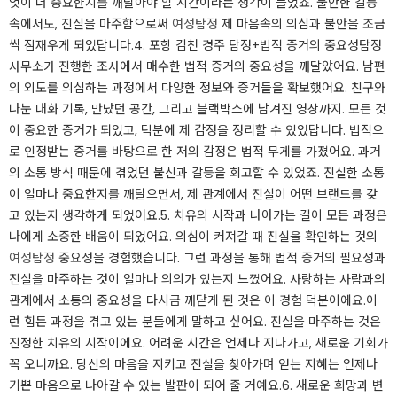
엇이 더 중요한지를 깨달아야 할 시간이라는 생각이 들었죠. 불안한 갈등
속에서도, 진실을 마주함으로써
여성탐정
제 마음속의 의심과 불안을 조금
씩 잠재우게 되었답니다.​4. 포항 김천 경주 탐정+법적 증거의 중요성탐정
사무소가 진행한 조사에서 매수한 법적 증거의 중요성을 깨달았어요. 남편
의 외도를 의심하는 과정에서 다양한 정보와 증거들을 확보했어요. 친구와
나눈 대화 기록, 만났던 공간, 그리고 블랙박스에 남겨진 영상까지. 모든 것
이 중요한 증거가 되었고, 덕분에 제 감정을 정리할 수 있었답니다. ​법적으
로 인정받는 증거를 바탕으로 한 저의 감정은 법적 무게를 가졌어요. 과거
의 소통 방식 때문에 겪었던 불신과 갈등을 회고할 수 있었죠. 진실한 소통
이 얼마나 중요한지를 깨달으면서, 제 관계에서 진실이 어떤 브랜드를 갖
고 있는지 생각하게 되었어요.​5. 치유의 시작과 나아가는 길이 모든 과정은
나에게 소중한 배움이 되었어요. 의심이 커져갈 때 진실을 확인하는 것의
여성탐정
중요성을 경험했습니다. 그런 과정을 통해 법적 증거의 필요성과
진실을 마주하는 것이 얼마나 의의가 있는지 느꼈어요. 사랑하는 사람과의
관계에서 소통의 중요성을 다시금 깨닫게 된 것은 이 경험 덕분이에요.​이
런 힘든 과정을 겪고 있는 분들에게 말하고 싶어요. 진실을 마주하는 것은
진정한 치유의 시작이에요. 어려운 시간은 언제나 지나가고, 새로운 기회가
꼭 오니까요. 당신의 마음을 지키고 진실을 찾아가며 얻는 지혜는 언제나
기쁜 마음으로 나아갈 수 있는 발판이 되어 줄 거예요.​6. 새로운 희망과 변