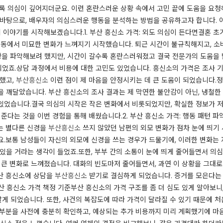
록 의심이 깊어지더군요. 이런 혼란스러운 상황 속에서 고민 끝에 도움을 요청하
 바탕으로, 배우자의 의심스러운 행동을 분석하는 방법을 공유하고자 합니다. 
이야기를 시작해보겠습니다.​​​1. 부산 흥신소 가격: 외도 의심이 든다면​​​결
행동에서 미묘한 변화가 느껴지기 시작했습니다. 퇴근 시간이 불규칙해지고, 소
황을 파악해보려 했지만, 시간이 갈수록 혼란스러워졌고 결국 전문가의 도움을
죠.​​상담 과정에서 비용에 대한 고민도 있었습니다. 흥신소의 가격은 조사 
능했고,
부산흥신소
이런 점이 제 마음을 안정시키는 데 큰 도움이 되었습니다.​정
 깨달았습니다. 부산 흥신소의 조사 결과는 제 막연한 불안감이 아닌, 냉철한
었습니다.​​결국 의심의 시작은 작은 변화에서 비롯되었지만, 확실한 정보가 
다는 것을 이번 경험을 통해 배웠습니다.​​2. 부산 흥신소 가격: 행동 패턴 파
는 별다른 신경을
부산흥신소
쓰지 않았던 남편의 외모 변화가 점차 눈에 띄기
.​보통 남성들이 자신의 외모에 신경을 쓰는 경우가 드물기에, 이러한 변화는
을 거라는 생각이 들었죠.​​또한, 부부 간의 소통이 눈에 띄게 줄어들면서 의심
 큰 변화로 느껴졌습니다. 대화의 빈도마저 줄어들면서, 과연 이 상황을 그대
부산 흥신소에 상담을
부산흥신소
받기로 결심하게 되었습니다. 증거를 모은다는 
부산 흥신소 가격 책정 기준​​​부산 흥신소의 가격 구조를 좀 더 심도 있게 알아보
알게 되었습니다. 또한, 사건의 복잡도에 따라 가격이 달라질 수 있기 때문에 
 부분을 사전에 충분히 확인하고, 예상되는 추가 비용까지 미리 계획했기에 마음이