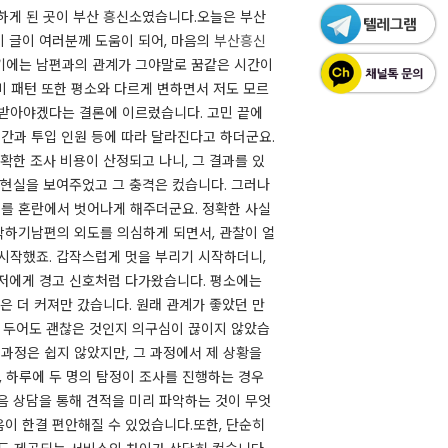
게 된 곳이 부산 흥신소였습니다.​​오늘은 부산
이 글이 여러분께 도움이 되어, 마음의
부산흥신
혼 초기에는 남편과의 관계가 그야말로 꿈같은 시간이
비 패턴 또한 평소와 다르게 변하면서 저도 모르
 받아야겠다는 결론에 이르렀습니다. 고민 끝에
기간과 투입 인원 등에 따라 달라진다고 하더군요.
확한 조사 비용이 산정되고 나니, 그 결과를 있
 현실을 보여주었고 그 충격은 컸습니다. 그러나
저를 혼란에서 벗어나게 해주더군요. 정확한 사실
악하기​​​남편의 외도를 의심하게 되면서, 관찰이 얼
 시작했죠. 갑작스럽게 멋을 부리기 시작하더니,
 저에게 경고 신호처럼 다가왔습니다. 평소에는
은 더 커져만 갔습니다. 원래 관계가 좋았던 만
로 두어도 괜찮은 것인지 의구심이 끊이지 않았습
과정은 쉽지 않았지만, 그 과정에서 제 상황을
니, 하루에 두 명의 탐정이 조사를 진행하는 경우
처음 상담을 통해 견적을 미리 파악하는 것이 무엇
 한결 편안해질 수 있었습니다.​​또한, 단순히