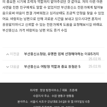
의 중요한 시기에 조력자 역할까지 맡아주셨던 것 같아요. 저의 이런 아픈
사연을 친한 친구에게도 말할 수 없었지만 부산흥신소 전문가에게 털어놓
음으로써 마음이 한결 가벼워졌고 심리상태도 조금씩 안정을 찾을 수 있었
어요. ​바람피는 남편으로 인해 괴로운 시간을 보내고 있으시다면 혼자서
끙끙앓지마시고 신뢰할 수 있는 전문가에게 도움을 요청해보시길 바래요.
부산흥신소 가격 바람피는 남편 외도 증거 수집 ​
이전글
부산흥신소정암, 유명한 업체 선정해야하는 이유5가지
25.02.16
25.02.16
다음글
부산흥신소 여탐정 역할과 중요 장점은 5
회사명 : 정암 탐정사무소 / 대표 : 조훈래
수원지사 주소 : 수원 영통구 영통동
본사주소 : 서울시 서초구 강남대로 34길8 유.엘.아이빌딩 6층