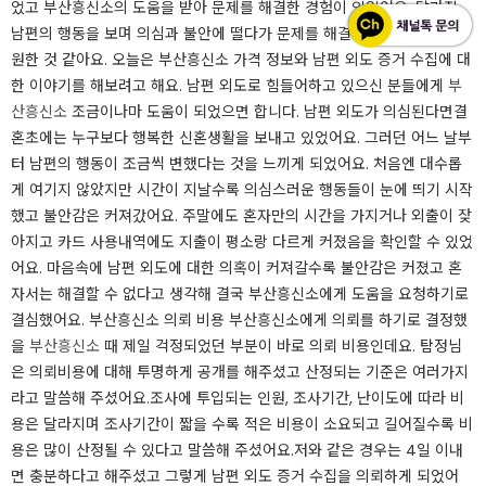
었고 부산흥신소의 도움을 받아 문제를 해결한 경험이 있었어요. 달라진
남편의 행동을 보며 의심과 불안에 떨다가 문제를 해결하고 나니 속은 시
원한 것 같아요. ​오늘은 부산흥신소 가격 정보와 남편 외도 증거 수집에 대
한 이야기를 해보려고 해요. 남편 외도로 힘들어하고 있으신 분들에게
부
산흥신소
조금이나마 도움이 되었으면 합니다. 남편 외도가 의심된다면결
혼초에는 누구보다 행복한 신혼생활을 보내고 있었어요. ​그러던 어느 날부
터 남편의 행동이 조금씩 변했다는 것을 느끼게 되었어요. 처음엔 대수롭
게 여기지 않았지만 시간이 지날수록 의심스러운 행동들이 눈에 띄기 시작
했고 불안감은 커져갔어요. 주말에도 혼자만의 시간을 가지거나 외출이 잦
아지고 카드 사용내역에도 지출이 평소랑 다르게 커졌음을 확인할 수 있었
어요. ​마음속에 남편 외도에 대한 의혹이 커져갈수록 불안감은 커졌고 혼
자서는 해결할 수 없다고 생각해 결국 부산흥신소에게 도움을 요청하기로
결심했어요. 부산흥신소 의뢰 비용 부산흥신소에게 의뢰를 하기로 결정했
을
부산흥신소
때 제일 걱정되었던 부분이 바로 의뢰 비용인데요. 탐정님
은 의뢰비용에 대해 투명하게 공개를 해주셨고 산정되는 기준은 여러가지
라고 말씀해 주셨어요.​조사에 투입되는 인원, 조사기간, 난이도에 따라 비
용은 달라지며 조사기간이 짧을 수록 적은 비용이 소요되고 길어질수록 비
용은 많이 산정될 수 있다고 말씀해 주셨어요.​저와 같은 경우는 4일 이내
면 충분하다고 해주셨고 그렇게 남편 외도 증거 수집을 의뢰하게 되었어