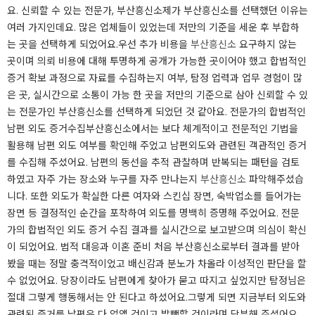
요. 신뢰할 수 있는 전문가, 부산흥신소제가 부산흥신소를 선택했던 이유는
여러 가지인데요. 많은 업체들이 있었는데 저만의 기준을 세운 후 부합하
는 곳을 선택하게 되었어요.​우선 추가 비용을
부산흥신소
요구하지 않는
곳이며 의뢰 비용에 대해 투명하게 공개가 가능한 곳이어야 했고 합법적인
증거 확보 과정으로 자료를 수집하는지 여부, 탐정 업력과 업무 경험이 많
은 곳, 실시간으로 소통이 가능 한 곳을 저만의 기준으로 삼아 신뢰할 수 있
는 전문가인 부산흥신소를 선택하게 되었던 것 같아요. 전문가의 합법적인
남편 외도 증거수집부산흥신소에서는 보다 체계적이고 전문적인 기법을
활용해 남편 외도 여부를 확인해 주었고 남편외도와 관련된 객관적인 증거
를 수집해 주셨어요. ​남편의 동선을 추적 관찰하며 반복되는 패턴을 검토
하였고 자주 가는 장소와 누구를 자주 만나는지
부산흥신소
파악해주셨습
니다. 또한 외도가 확실한 다른 여자와 스킨십 장면, 숙박업소를 들어가는
장면 등 결정적인 순간을 포착하여 외도를 명백히 증명해 주었어요. ​전문
가의 합법적인 외도 증거 수집 결과를 실시간으로 보고받으며 의심이 확신
이 되었어요. 법적 대응과 이혼 준비 처음 부산흥신소로부터 결과를 받아
봤을 때는 정말 충격적이었고 배신감과 분노가 차올라 이성적인 판단을 할
수 없었어요. ​당장이라도 남편에게 찾아가 묻고 따지고 싶었지만 탐정님은
절대 그렇게 행동해서는 안 된다고 하셨어요.그렇게 되면 지금부터 외도와
관련된 증거를 남편은 다 없앨 것이고 발뺌할 것이라며 당부해 주셨어요.