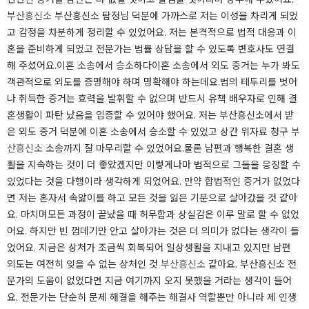
부산흥신소
​부산흥신소 탐정님 덕분에 가까스로 저는 이성을 차리게 되었
고 감정을 차분하게 정리할 수 있었어요. ​저는 본격적으로 법적 대응과 이
혼을 준비하게 되었고 전문가는 법률 상담을 할 수 있도록 변호사도 연결
해 주셨어요.이혼 소송에서 승소하다이혼 소송에서 외도 증거는 누가 봐도
객관적으로 외도를 증명해야 하며 명확해야 하는데요.​법의 테두리를 벗어
나 취득한 증거는 효력을 발휘할 수 없으며 반드시 유책 배우자로 인해 결
혼생활이 파탄 났음을 입증할 수 있어야 했어요. 저는 부산흥신소에서 받
은 외도 증거 덕분에 이혼 소송에서 승소할 수 있었고 상간 위자료 청구
부
산흥신소
소송까지 잘 마무리할 수 있었어요.​물론 남편과 행복한 결혼 생
활을 지속하는 것이 더 좋았겠지만 이렇게나마 법적으로 그들을 응징할 수
있었다는 것을 다행이라 생각하게 되었어요. ​만약 합법적인 증거가 없었다
면 저는 혼자서 속앓이를 하고 모든 것을 잃은 기분으로 살아갔을 것 같아
요. 마치며모든 과정이 끝났을 때 허무함과 상실감은 이루 말로 할 수 없었
어요. 하지만 빈 껍데기만 안고 살아가는 것은 더 의미가 없다는 생각이 들
었어요. ​지금은 상처가 조금씩 회복되어 일상생활을 지내고 있지만 남편
외도는 여전히 잊을 수 없는 상처인 것
부산흥신소
같아요. ​부산흥신소 전
문가의 도움이 없었다면 지금 여기까지 오지 못했을 거라는 생각이 들어
요. 전문가는 단순히 문제 해결을 해주는 해결사 역할뿐만 아니라 제 인생