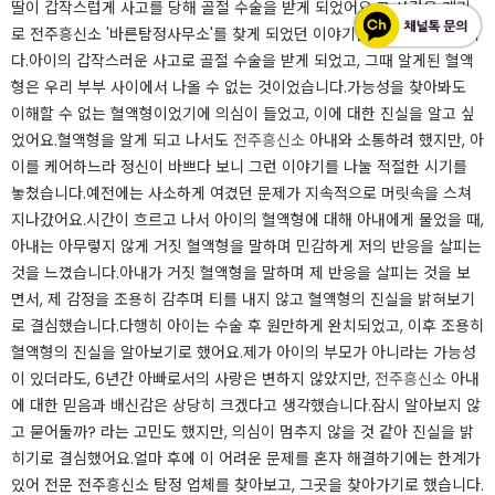
딸이 갑작스럽게 사고를 당해 골절 수술을 받게 되었어요.그 사건을 계기
로 전주흥신소 '바른탐정사무소'를 찾게 되었던 이야기를 공유하고자 합니
다.아이의 갑작스러운 사고로 골절 수술을 받게 되었고, 그때 알게된 혈액
형은 우리 부부 사이에서 나올 수 없는 것이었습니다.가능성을 찾아봐도
이해할 수 없는 혈액형이었기에 의심이 들었고, 이에 대한 진실을 알고 싶
었어요.혈액형을 알게 되고 나서도
전주흥신소
아내와 소통하려 했지만, 아
이를 케어하느라 정신이 바쁘다 보니 그런 이야기를 나눌 적절한 시기를
놓쳤습니다.예전에는 사소하게 여겼던 문제가 지속적으로 머릿속을 스쳐
지나갔어요.시간이 흐르고 나서 아이의 혈액형에 대해 아내에게 물었을 때,
아내는 아무렇지 않게 거짓 혈액형을 말하며 민감하게 저의 반응을 살피는
것을 느꼈습니다.아내가 거짓 혈액형을 말하며 제 반응을 살피는 것을 보
면서, 제 감정을 조용히 감추며 티를 내지 않고 혈액형의 진실을 밝혀보기
로 결심했습니다.다행히 아이는 수술 후 원만하게 완치되었고, 이후 조용히
혈액형의 진실을 알아보기로 했어요.제가 아이의 부모가 아니라는 가능성
이 있더라도, 6년간 아빠로서의 사랑은 변하지 않았지만,
전주흥신소
아내
에 대한 믿음과 배신감은 상당히 크겠다고 생각했습니다.잠시 알아보지 않
고 묻어둘까? 라는 고민도 했지만, 의심이 멈추지 않을 것 같아 진실을 밝
히기로 결심했어요.얼마 후에 이 어려운 문제를 혼자 해결하기에는 한계가
있어 전문 전주흥신소 탐정 업체를 찾아보고, 그곳을 찾아가기로 했습니다.