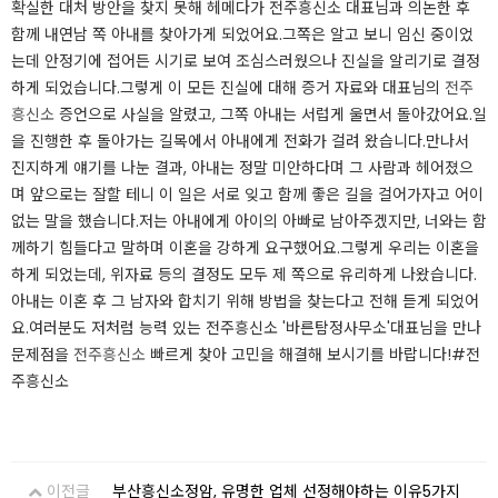
확실한 대처 방안을 찾지 못해 헤메다가 전주흥신소 대표님과 의논한 후
함께 내연남 쪽 아내를 찾아가게 되었어요.그쪽은 알고 보니 임신 중이었
는데 안정기에 접어든 시기로 보여 조심스러웠으나 진실을 알리기로 결정
하게 되었습니다.그렇게 이 모든 진실에 대해 증거 자료와 대표님의
전주
흥신소
증언으로 사실을 알렸고, 그쪽 아내는 서럽게 울면서 돌아갔어요.일
을 진행한 후 돌아가는 길목에서 아내에게 전화가 걸려 왔습니다.만나서
진지하게 얘기를 나눈 결과, 아내는 정말 미안하다며 그 사람과 헤어졌으
며 앞으로는 잘할 테니 이 일은 서로 잊고 함께 좋은 길을 걸어가자고 어이
없는 말을 했습니다.저는 아내에게 아이의 아빠로 남아주겠지만, 너와는 함
께하기 힘들다고 말하며 이혼을 강하게 요구했어요.그렇게 우리는 이혼을
하게 되었는데, 위자료 등의 결정도 모두 제 쪽으로 유리하게 나왔습니다.
아내는 이혼 후 그 남자와 합치기 위해 방법을 찾는다고 전해 듣게 되었어
요.여러분도 저처럼 능력 있는 전주흥신소 '바른탐정사무소'대표님을 만나
문제점을
전주흥신소
빠르게 찾아 고민을 해결해 보시기를 바랍니다!#전
주흥신소
이전글
부산흥신소정암, 유명한 업체 선정해야하는 이유5가지