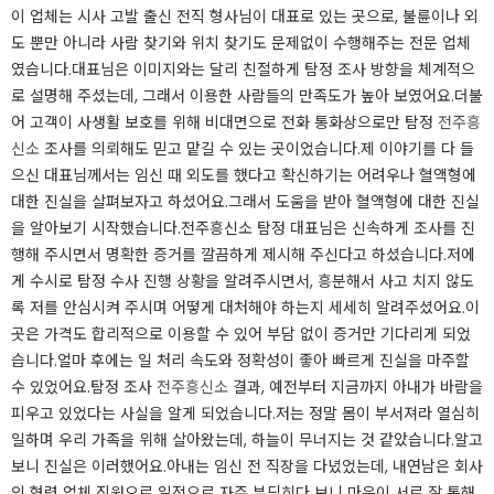
이 업체는 시사 고발 출신 전직 형사님이 대표로 있는 곳으로, 불륜이나 외
도 뿐만 아니라 사람 찾기와 위치 찾기도 문제없이 수행해주는 전문 업체
였습니다.대표님은 이미지와는 달리 친절하게 탐정 조사 방향을 체계적으
로 설명해 주셨는데, 그래서 이용한 사람들의 만족도가 높아 보였어요.더불
어 고객이 사생활 보호를 위해 비대면으로 전화 통화상으로만 탐정
전주흥
신소
조사를 의뢰해도 믿고 맡길 수 있는 곳이었습니다.제 이야기를 다 들
으신 대표님께서는 임신 때 외도를 했다고 확신하기는 어려우나 혈액형에
대한 진실을 살펴보자고 하셨어요.그래서 도움을 받아 혈액형에 대한 진실
을 알아보기 시작했습니다.전주흥신소 탐정 대표님은 신속하게 조사를 진
행해 주시면서 명확한 증거를 깔끔하게 제시해 주신다고 하셨습니다.저에
게 수시로 탐정 수사 진행 상황을 알려주시면서, 흥분해서 사고 치지 않도
록 저를 안심시켜 주시며 어떻게 대처해야 하는지 세세히 알려주셨어요.이
곳은 가격도 합리적으로 이용할 수 있어 부담 없이 증거만 기다리게 되었
습니다.얼마 후에는 일 처리 속도와 정확성이 좋아 빠르게 진실을 마주할
수 있었어요.탐정 조사
전주흥신소
결과, 예전부터 지금까지 아내가 바람을
피우고 있었다는 사실을 알게 되었습니다.저는 정말 몸이 부서져라 열심히
일하며 우리 가족을 위해 살아왔는데, 하늘이 무너지는 것 같았습니다.알고
보니 진실은 이러했어요.아내는 임신 전 직장을 다녔었는데, 내연남은 회사
의 협력 업체 직원으로 일적으로 자주 부딪히다 보니 마음이 서로 잘 통해