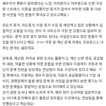
배우자의 행동이 달라졌다는 느낌, 의처증이나 의부증으로 인한 극심
한 스트레스, 이혼을 결심했지만 증거가 없어서 막막한 상황 등 다양
한 사연을 가진 분들이 찾아오고 있다고해요..!
외도의 증거, 외도증거, 이혼 증거 수집 등 예민하고 힘든 상황에서 실
질적인 도움을 드리는 것이 이 사무소의 가장 큰 강점으로 알려져 있
는데요~ 혼자 끙끙 앓지 않아도 된다는 사실만으로도 많은 분들이 위
안을 얻으신다고 해요.. ㅠㅠ! 가정 및 개인 문제 외에도
창원흥신소
다
루는 분야는 넓은데요..
양육권, 재산권, 위자료 관련 조사는 물론이고, 개인 신변 경호, 공갈협
박 대응, 억울한 상황에 처한 분들을 위한 민형사 지원까지 가정과 개
인의 문제 전반을 담당하는 전담팀이 따로 구성되어 있다고 해요. ​ 기
업 쪽에서도 이용하는 경우가 많은데, 직원의 공금횡령이나 기업 내
비리, 경쟁업체의 불법 영업 문제 등 사업을 운영하다 보면 생기는 다
양한 문제들도 합법적인 방법으로 처리해주고 있는데요.
선거 관련 조사나 해외 도피자 추적, 해외 현지 조사처럼 일반적으로
는 어디에 문의해야 할지 몰랐던 업무들도 이곳에서는 전담팀을 통해
진행된다고 하는데요~