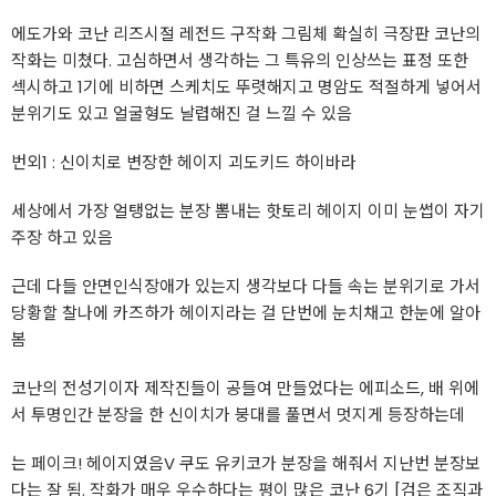
에도가와 코난 리즈시절 레전드 구작화 그림체 확실히 극장판 코난의
작화는 미쳤다. 고심하면서 생각하는 그 특유의 인상쓰는 표정 또한
섹시하고 1기에 비하면 스케치도 뚜렷해지고 명암도 적절하게 넣어서
분위기도 있고 얼굴형도 날렵해진 걸 느낄 수 있음
번외1 : 신이치로 변장한 헤이지 괴도키드 하이바라
세상에서 가장 얼탱없는 분장 뽐내는 핫토리 헤이지 이미 눈썹이 자기
주장 하고 있음
근데 다들 안면인식장애가 있는지 생각보다 다들 속는 분위기로 가서
당황할 찰나에 카즈하가 헤이지라는 걸 단번에 눈치채고 한눈에 알아
봄
코난의 전성기이자 제작진들이 공들여 만들었다는 에피소드, 배 위에
서 투명인간 분장을 한 신이치가 붕대를 풀면서 멋지게 등장하는데
는 페이크! 헤이지였음V 쿠도 유키코가 분장을 해줘서 지난번 분장보
다는 잘 됨. 작화가 매우 우수하다는 평이 많은 코난 6기 [검은 조직과