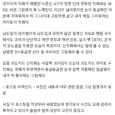
성기이자 작화가 예뻤던 시즌인 4기의 장면 인데 첫등장 작화와는 18
0도 바뀐 그림체가 확 느껴진다. 미간이 넓어졌지만 눈이 동글해진 덕
분에 귀여워져서 딱 그 나이대 고등학생 같고 내가 제일 그리워하는
카이토의 작화다.
남도일의 라이벌이자 남도일과 굉장히 닮은 잘생긴 외모로 팬들 사이
에서도 코어가 단단하고 하얀 정장과 하얀 망토, 실크 햇 (모자), 은색
의 모노클을 착용한 모습이 특징이다. 신작화에서는 절대 볼 수 없는
날렵한 선+동글한 선이 잘 어우러진 그림체라 볼 수 있다.
요즘 괴도키드 신작화는 사알짝 괴리감이 드는데 괴도키드 카이토 구
작화는 색채가 뚜렷하면서 동글동글한 눈과 살짝 갸름해진 얼굴형이
내가 딱 좋아하는 그림체다.
~ 포스팅 비하인드 ~ 사진은 내용과 아무 관련 없음 그냥 잘생겨서 넣
음
사실 이 포스팅을 작년부터 써왔었는데 생각보다 시간도 오래 걸려서
묵혀두고 있다가 올릴까 말까 굉장히 고민이 많았고