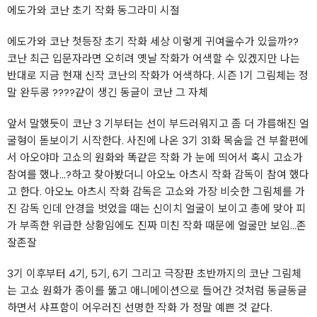
에도가와 코난 초기 작화 동그라미 시절
에도가와 코난 첫등장 초기 작화 세상 이렇게 귀여울수가 있을까??
코난 최근 입문자라면 오히려 옛날 작화가 어색할 수 있겠지만 나는
반대로 지금 현재 신작 코난의 작화가 어색하다. 시즌 1기 그림체는 정
말 완두콩 ????같이 생긴 동글이 코난 그 자체
앞서 말했듯이 코난 3 기부터는 선이 부드러워지고 좀 더 갸름해진 얼
굴형이 돋보이기 시작한다. 사진에 나온 3기 31화 목숨을 건 부활편에
서 아오야마 고쇼의 원화와 똑같은 작화 가 눈에 띄어서 혹시 고쇼가
참여를 했나...?하고 찾아봤더니 아오노 아츠시 작화 감독이 참여 했다
고 한다. 아오노 아츠시 작화 감독은 고쇼와 가장 비슷한 그림체를 가
진 감독 인데 안경을 벗었을 때는 신이치 얼굴이 보이고 총에 맞아 피
가 부족한 위급한 상황임에도 진짜 미친 작화 때문에 얼굴만 보임...존
잘존잘
3기 이후부터 4기, 5기, 6기 그리고 극장판 초반까지의 코난 그림체
는 고쇼 원화가 종이를 뚫고 애니메이션으로 들어간 것처럼 동글동글
하면서 샤프함이 어우러진 선명한 작화 가 정말 예쁜 것 같다.