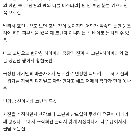
의 정면 승부! 만월의 밤의 더블 미스터리] 편 안 보신 분들 있으시면
꼭 보시길
멀리서 흐린눈으로 보면 코난 같아 보이지만 어딘가 익숙한 듯한 눈초
리와 하얀 피부색을 봤을 때 코난이 아니라는 걸 바아로 눈치챌 수 있
음
바로 코난으로 변장한 하이바라 홍장미 진짜 딱 코난+하이바라의 얼
굴 장점만 뽑아서 합친듯한,,
극장판 세기말의 마술사에서 남도일로 변장한 괴도키드 ... 저 시절의
분위기를 지금의 디지털로 따라 한다고 해도 저때의 작화가 절대 못나
옴
번외2 : 신이치와 코난의 투샷
사진을 수집하면서 생각보다 코난과 남도일의 투샷이 은근이 아니라
꽤 많았다. 그래서 구작화만 골라서 몇개 저장하다가 너무 많아져서
짤털 모음집