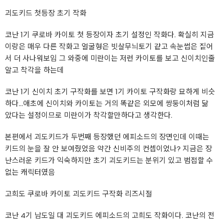
괴도키드 첫등장 초기 작화
코난 1기 쿠로바 카이토 첫 등장이자 초기 설정인 작화다. 확실히 지금
이랑은 매우 다른 작화고 얼굴형은 빗살무늬토기 같고 속눈썹은 짙어
서 더 사나워보임 그 와중에 미란이는 저런 카이토를 보고 신이치인줄
알고 착각을 하는데
코난 1기 신이치 초기 구작화를 보면 1기 카이토 구작화랑 묘하게 비슷
하다...애초에 신이치와 카이토는 거의 똑같은 외모에 쌍둥이처럼 닮
았다는 설정이므로 미란이가 착각할만하다고 생각한다.
본편에서 괴도키드가 두번째 등장했던 에피소드의 장면인데 이때는
키드의 눈을 잘 안 보여줬었음 약간 신비주의 컨셉이었나? 지금은 장
난스러운 키드가 익숙하지만 초기 괴도키드는 분위기 있고 범접할 수
없는 캐릭터였음
고희도 쿠로바 카이토 괴도키드 구작화 리즈시절
코난 4기 남도일 대 괴도키드 에피소드의 고희도 작화이다. 코난의 전