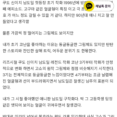
쿠도 신이치 남도일 첫등장 초기 작화 1996년에 방영된 코난의 첫 번
째 에피소드. 고구마 같은 얼굴형이 특징 이고 극 초반의 작화라 호불
호 가 어느 정도 갈릴 수 있을 거 같다. 하지만 90년대 애니 치고 잘 만
들었다고 생각함
물론 가끔씩 정 떨어지는 그림체도 보이지만
내가 초기 코난을 좋아하는 이유는 동글동글한 그림체도 있지만 탄탄
한 스토리와 잔인한 살해 트릭, 어두운 분위기 도 한몫한다.
리즈시절 쿠도 신이치 남도일 레전드 작화 코난 3기부터 작화가 안정
적으로 변화 하면서 고쇼의 원작 그림체와 점점 비슷해지기 시작한다.
3기는 전체적으로 둥글둥글한 느낌이었다면 4기부터는 조금 날렵해
진 얼굴형과 선이 부드러워지면서 남도일은 잘생긴 남주의 표본이 되
었다.
내가 그 시절 좋아했던 애니판 남도일 구작화다. 딱 그 고등학생
탐정
같은 앳되어 보이는 얼굴이 귀여우면서 잘생겼다.
반대로 미간이 넓어서 불호라는 평도 간혹 있긴한데 사실 고쇼가 그린