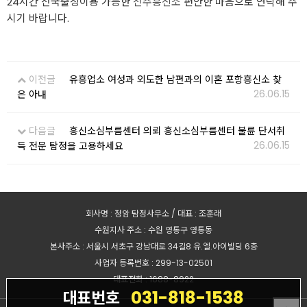
24시간 전국출장이용 가능한
전주흥신소
편안한 마음으로 연락해 주
시기 바랍니다.
이전글
유흥업소 여성과 외도한 남편과의 이혼 포항흥신소 찾
26.06.15
은 아내
다음글
흥신소심부름센터 의뢰 흥신소심부름센터 불륜 단서취
26.06.15
득 전문 탐정을 고용하세요
회사명 : 정암 탐정사무소 / 대표 : 조훈래
수원지사 주소 : 수원 영통구 영통동
본사주소 : 서울시 서초구 강남대로 34길8 유.엘.아이빌딩 6층
사업자 등록번호 : 299-13-02501
대표전화 : 1688-8922
031-818-1538
대표번호