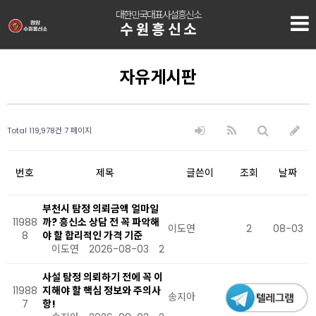
대한민국대표사설흥신소
수원흥신소
자유게시판
Total 119,978건
7 페이지
번호
제목
글쓴이
조회
날짜
부천시 탐정 의뢰금액 얼마일
11988
까? 흥신소 상담 전 꼭 파악해
이도연
2
08-03
8
야 할 합리적인 가격 기준
이도연
2026-08-03
2
사설 탐정 의뢰하기 전에 꼭 이
11988
지해야 할 핵심 정보와 주의사
송지아
2
08-03
7
항!