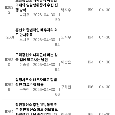
포항흥신소 의뢰금액 바람난
아내의 일탈행위증거 수집 진
11263
행 방식
박지우
159
04-30
2
박지우
2026-04-30
1
59
흥신소 합법적인 배우자의 외
도 단서취득
112631
노시우
164
04-30
노시우
2026-04-30
1
64
구미흥신소 나피곤해 라는 말
11263
을 입에 달고사는 남편
이승윤
164
04-30
0
이승윤
2026-04-30
1
64
탐정사무소 배우자외도 합법
11262
적인 자료수집 비용
구하린
166
04-30
9
구하린
2026-04-30
1
66
창원흥신소 추천 1위, 통영 진
주 창원흥신소 외도 정보확보
11262
사람찾기 비용 총정리입니다
이주아
165
04-30