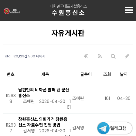
대한민국대표사설흥신소
수원흥신소
자유게시판
Total 120,123건
500 페이지
번호
제목
글쓴이
조회
날짜
남편만의 비화폰 밝혀 낸 군산
11263
흥신소
조예린
161
04-30
8
조예린
2026-04-30
1
61
창원흥신소 의뢰가격 창원흥
11263
신소 자료수집 진행 방법
김서영
164
04-30
7
김서영
2026-04-30
1