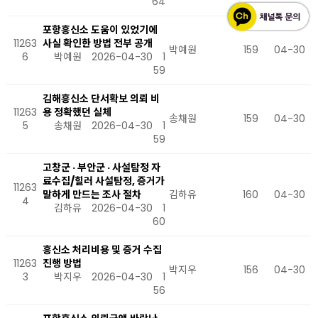
64
포항흥신소 도움이 있었기에
11263
사실 확인한 방법 전부 공개
박예원
159
04-30
6
박예원
2026-04-30
1
59
김해흥신소 단서확보 의뢰 비
11263
용 정확했던 실체
송채원
159
04-30
5
송채원
2026-04-30
1
59
고창군 · 부안군 · 사설탐정 자
료수집/힐러 사설탐정, 증거가
11263
말하게 만드는 조사 절차
김하유
160
04-30
4
김하유
2026-04-30
1
60
흥신소 처리비용 및 증거 수집
11263
진행 방법
박지우
156
04-30
3
박지우
2026-04-30
1
56