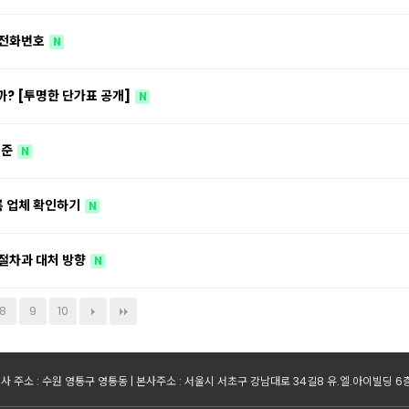
 전화번호
N
? [투명한 단가표 공개]
N
기준
N
록 업체 확인하기
N
 절차과 대처 방향
N
8
9
10
사 주소 : 수원 영통구 영통동 | 본사주소 : 서울시 서초구 강남대로 34길8 유.엘.아이빌딩 6층 | 사