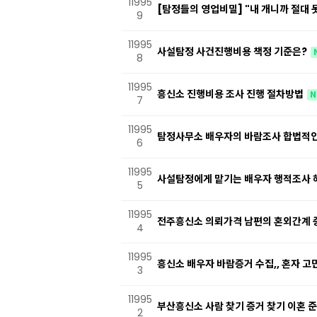
11995
[탐정들의 영업비밀] "내 개니까 절대 
9
11995
사설탐정 사건진행비용 책정 기준은?
8
11995
흥신소 진행비용 조사 진행 절차방법
N
7
11995
탐정사무소 배우자의 바람조사 합법적
6
11995
사설탐정에게 맡기는 배우자 행적조사 해
5
11995
전주흥신소 의뢰가격 남편의 혼외간계
4
11995
흥신소 배우자 바람증거 수집,, 혼자 
3
11995
부산흥신소 사람 찾기 증거 찾기 이혼 
2