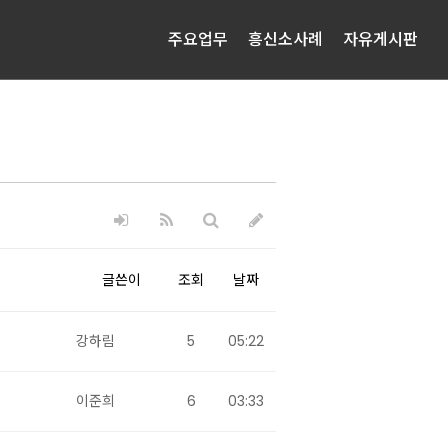
주요업무
흥신소사례
자유게시판
글쓴이
조회
날짜
강하림
5
05:22
이준희
6
03:33