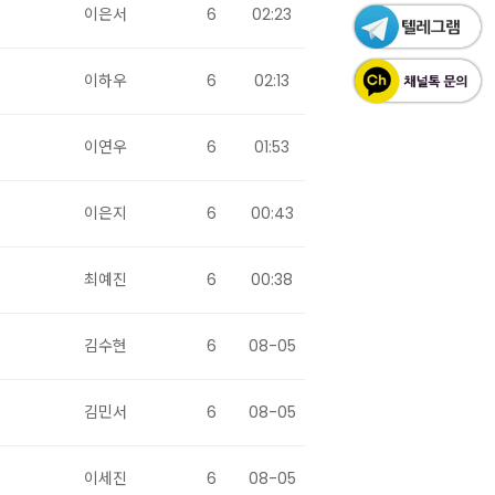
이은서
6
02:23
이하우
6
02:13
이연우
6
01:53
이은지
6
00:43
최예진
6
00:38
김수현
6
08-05
김민서
6
08-05
이세진
6
08-05