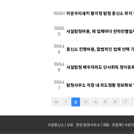
119951
미운우리새끼 황석정 탐정 흥신소 위치
11995
사설탐정비용, 왜 업체마다 천차만별일까
0
11994
흥신소 진행비용, 합법적인 업체 선택 
9
11994
사설탐정 배우자외도 단서취득 정식등
8
11994
탐정사무소 직장 내 외도정황 정보확보
7
다음
맨끝
1
3
4
5
6
7
2
수원흥신소 | 상호 : 정암 탐정사무소 | 대표 : 조훈래 | 수원지