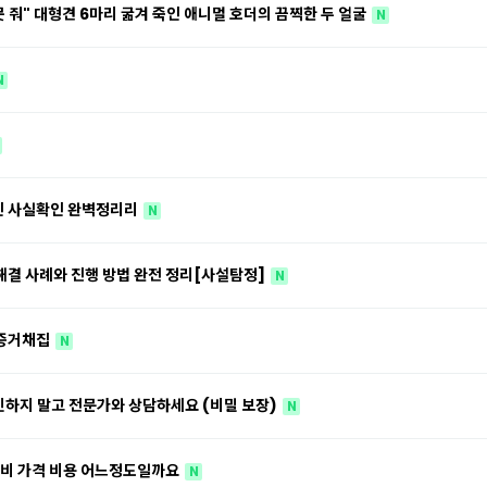
못 줘" 대형견 6마리 굶겨 죽인 애니멀 호더의 끔찍한 두 얼굴
N
N
인 사실확인 완벽정리리
N
결 사례와 진행 방법 완전 정리[사설탐정]
N
 증거채집
N
고민하지 말고 전문가와 상담하세요 (비밀 보장)
N
준비 가격 비용 어느정도일까요
N