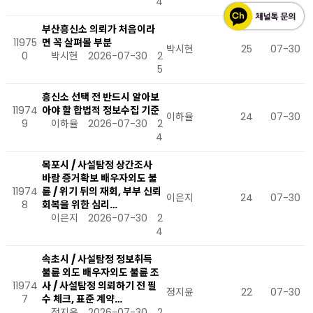
4
부산흥신소 의뢰가 처음이라
11975
면 꼭 살펴볼 부분
박시현
25
07-30
0
박시현
2026-07-30
2
5
흥신소 선택 전 반드시 알아보
11974
아야 할 합법적 정보수집 기준
이하율
24
07-30
9
이하율
2026-07-30
2
4
목포시 / 사설탐정 상간조사
바람 증거확보 배우자외도 불
11974
륜 / 위기 뒤의 재회, 부부 신뢰
이은지
24
07-30
8
회복을 위한 심리…
이은지
2026-07-30
2
4
속초시 / 사설탐정 정보취득
불륜 외도 배우자외도 불륜 조
11974
사 / 사설탐정 의뢰하기 전 필
정지윤
22
07-30
7
수 체크, 표준 계약…
정지윤
2026-07-30
2