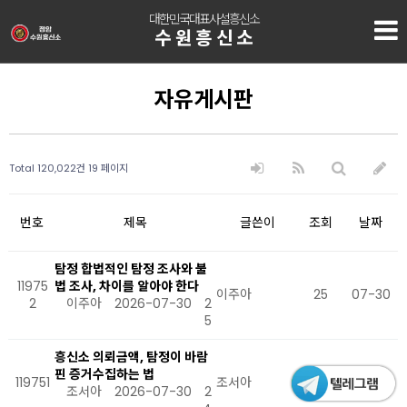
대한민국대표사설흥신소
수원흥신소
자유게시판
Total 120,022건
19 페이지
번호
제목
글쓴이
조회
날짜
탐정 합법적인 탐정 조사와 불
11975
법 조사, 차이를 알아야 한다
이주아
25
07-30
2
이주아
2026-07-30
2
5
흥신소 의뢰금액, 탐정이 바람
핀 증거수집하는 법
119751
조서아
24
07-30
조서아
2026-07-30
2