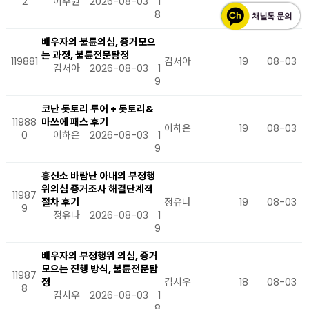
2
이주원
2026-08-03
1
8
배우자의 불륜의심, 증거모으
는 과정, 불륜전문탐정
119881
김서아
19
08-03
김서아
2026-08-03
1
9
코난 돗토리 투어 + 돗토리&
11988
마쓰에 패스 후기
이하은
19
08-03
0
이하은
2026-08-03
1
9
흥신소 바람난 아내의 부정행
위의심 증거조사 해결단계적
11987
절차 후기
정유나
19
08-03
9
정유나
2026-08-03
1
9
배우자의 부정행위 의심, 증거
모으는 진행 방식, 불륜전문탐
11987
정
김시우
18
08-03
8
김시우
2026-08-03
1
8