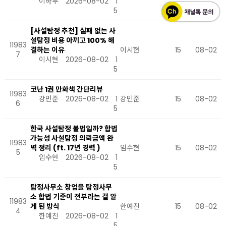
이하우
2026-08-02
1
5
[사설탐정 추천] 실패 없는 사
설탐정 비용 아끼고 100% 해
11983
결하는 이유
이시현
15
08-02
7
이시현
2026-08-02
1
5
코난 1권 만화책 간단리뷰
11983
강민준
2026-08-02
1
강민준
15
08-02
6
5
한국 사설탐정 불법일까? 합법
가능성 사설탐정 의뢰금액 완
11983
벽 정리 (ft. 17년 경력 )
임수현
15
08-02
5
임수현
2026-08-02
1
5
탐정사무소 창업을 탐정사무
소 합법 기준이 전부라는 걸 알
11983
게 된 방식
한예진
15
08-02
4
한예진
2026-08-02
1
5