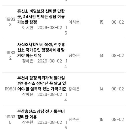
흥신소 비밀보장 신뢰할 만한
곳, 24시간 언제든 상담 이용
11983
가능한 탐정
이시현
15
08-02
3
이시현
2026-08-02
1
5
사실조사확인서 작성, 전주흥
신소 국가공인 행정사에게 맡
11983
겨야 하는 이유
정하은
14
08-02
2
정하은
2026-08-02
1
4
부천시 탐정 의뢰가격 얼마일
까? 흥신소 상담 전 꼭 알고 있
119831
어야 할 설득력 있는 가격 기준
장예은
14
08-02
장예은
2026-08-02
1
4
부산흥신소 상담 전 기록부터
11983
정리한 이유
장수현
15
08-02
0
장수현
2026-08-02
1
5