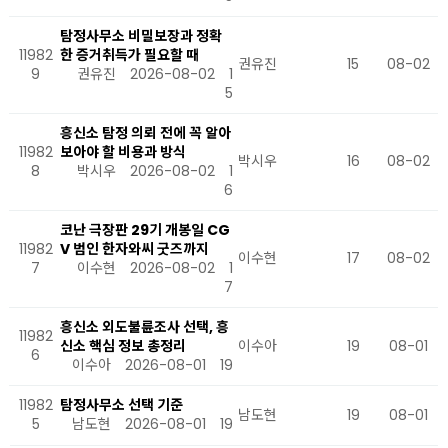
탐정사무소 비밀보장과 정확
11982
한 증거취득가 필요할 때
권유진
15
08-02
9
권유진
2026-08-02
1
5
흥신소 탐정 의뢰 전에 꼭 알아
11982
보아야 할 비용과 방식
박시우
16
08-02
8
박시우
2026-08-02
1
6
코난 극장판 29기 개봉일 CG
11982
V 범인 한자와씨 굿즈까지
이수현
17
08-02
7
이수현
2026-08-02
1
7
흥신소 외도불륜조사 선택, 흥
11982
신소 핵심 정보 총정리
이수아
19
08-01
6
이수아
2026-08-01
19
11982
탐정사무소 선택 기준
남도현
19
08-01
5
남도현
2026-08-01
19