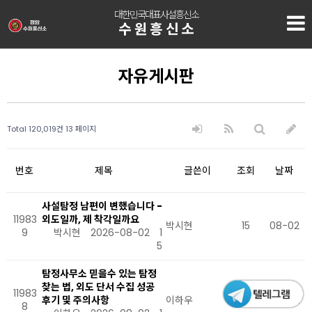
대한민국대표사설흥신소
수원흥신소
자유게시판
Total 120,019건
13 페이지
번호
제목
글쓴이
조회
날짜
사설탐정 남편이 변했습니다 -
11983
외도일까, 제 착각일까요
박시현
15
08-02
9
박시현
2026-08-02
1
5
탐정사무소 믿을수 있는 탐정
찾는 법, 외도 단서 수집 성공
11983
후기 및 주의사항
이하우
15
08-02
8