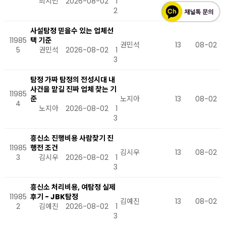
최지민
2026-08-02
1
2
사설탐정 믿을수 있는 업체선
11985
택 기준
권민석
13
08-02
5
권민석
2026-08-02
1
3
탐정 가짜 탐정의 전성시대 내
사건을 맡길 진짜 업체 찾는 기
11985
준
노지아
13
08-02
4
노지아
2026-08-02
1
3
흥신소 진행비용 사람찾기 진
11985
행전 조건
김시우
13
08-02
3
김시우
2026-08-02
1
3
흥신소 처리비용, 여탐정 실제
11985
후기 - JBK탐정
김예진
13
08-02
2
김예진
2026-08-02
1
3