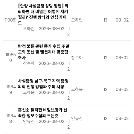
[안양 사설탐정 상담 방법] 의
뢰하면 내 비밀은 어떻게 지켜
질까? 진행 방식와 안심 가이
119851
오하린
13
08-02
드
오하린
2026-08-02
1
3
탐정 불륜 관련 증거 수집,주말
교외 동선 및 펜션지대 맞춤형
11985
조사
장수아
12
08-02
0
장수아
2026-08-02
1
2
사설탐정 남구·북구 지역 탐정
11984
의뢰 진행 방법와 주의 사항
노하윤
12
08-02
9
노하윤
2026-08-02
1
2
흥신소 철저한 비밀보장과 신
11984
속한 정보수집의 모든것
안유진
12
08-02
8
안유진
2026-08-02
1
2