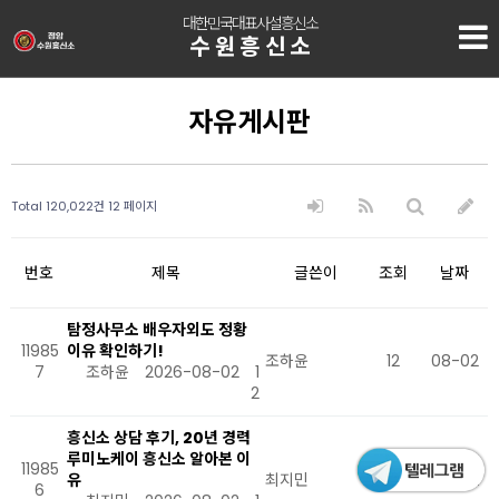
대한민국대표사설흥신소
수원흥신소
자유게시판
Total 120,022건
12 페이지
번호
제목
글쓴이
조회
날짜
탐정사무소 배우자외도 정황
11985
이유 확인하기!
조하윤
12
08-02
7
조하윤
2026-08-02
1
2
흥신소 상담 후기, 20년 경력
루미노케이 흥신소 알아본 이
11985
유
최지민
12
08-02
6