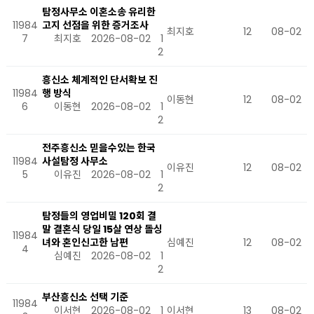
탐정사무소 이혼소송 유리한
11984
고지 선점을 위한 증거조사
최지호
12
08-02
7
최지호
2026-08-02
1
2
흥신소 체계적인 단서확보 진
11984
행 방식
이동현
12
08-02
6
이동현
2026-08-02
1
2
전주흥신소 믿을수있는 한국
11984
사설탐정 사무소
이유진
12
08-02
5
이유진
2026-08-02
1
2
탐정들의 영업비밀 120회 결
말 결혼식 당일 15살 연상 돌싱
11984
녀와 혼인신고한 남편
심예진
12
08-02
4
심예진
2026-08-02
1
2
부산흥신소 선택 기준
11984
이서현
2026-08-02
1
이서현
13
08-02