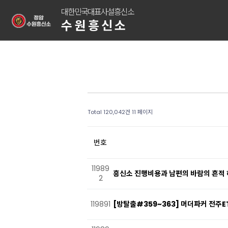
대한민국대표사설흥신소
수원흥신소
Total 120,042건
11 페이지
번호
11989
흥신소 진행비용과 남편의 바람의 흔적
2
119891
[방탈출#359~363] 머더파커 전주E