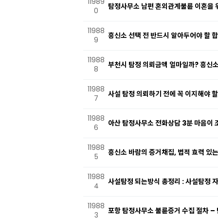
11989
탐정사무소 남편 혼외관계불륜 이혼을 
0
11988
흥신소 선택 전 반드시 알아두어야 할 
9
11988
부천시 탐정 의뢰금액 얼마일까? 흥신소
8
11988
사설 탐정 의뢰하기 전에 꼭 이지해야 할
7
11988
아산 탐정사무소 전화상담 3분 마음이
6
11988
흥신소 바람의 증거채집, 법적 효력 있
5
11988
사설탐정 되는방식 총정리 : 사설탐정 자
4
11988
포항 탐정사무소 불륜증거 수집 절차 –
3