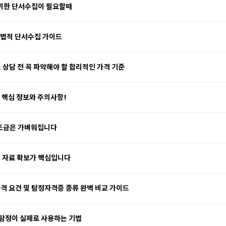
위한 단서수집이 필요할때
합법적 단서수집 가이드
 상담 전 꼭 파악해야 할 합리적인 가격 기준
 핵심 정보와 주의사항!
 조금은 가벼워집니다
는 자료 확보가 핵심입니다
격 요건 및 탐정자격증 종류 완벽 비교 가이드
 탐정이 실제로 사용하는 기법