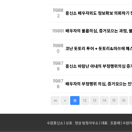
11988
흥신소 배우자외도 정보확보 의뢰하기 전
2
119881
배우자의 불륜의심, 증거모으는 과정,
11988
코난 돗토리 투어 + 돗토리&마쓰에 패
0
11987
흥신소 바람난 아내의 부정행위의심 증
9
11987
배우자의 부정행위 의심, 증거모으는 진
8
다음
맨끝
12
13
14
15
16
11
수원흥신소 | 상호 : 정암 탐정사무소 | 대표 : 조훈래 | 수원지