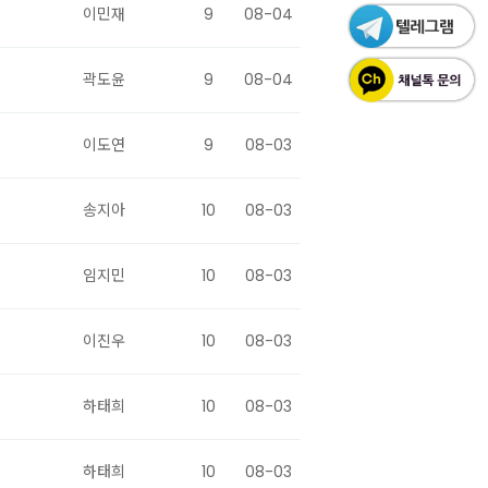
이민재
9
08-04
곽도윤
9
08-04
이도연
9
08-03
송지아
10
08-03
임지민
10
08-03
이진우
10
08-03
하태희
10
08-03
하태희
10
08-03