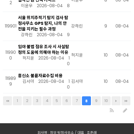
법적인 원 선택 가이드
이윤우
8
08-04
2
이윤우
2026-08-04
8
서울 위치추적기 탐지 검사 탐
정사무소 GPS 탐지, 나의 안
119901
강하린
9
08-04
전을 지키는 필수 과정
강하린
2026-08-04
9
임야 불법 점유 조사 시 사설탐
11990
정의 도움에 의해야 하는 이유
허지윤
10
08-04
0
허지윤
2026-08-04
1
0
흥신소 불륜자료수집 비용
11989
김서아
2026-08-04
1
김서아
10
08-04
9
0
1
2
3
4
5
6
7
9
10
8
회사명 : 정암 탐정사무소 / 대표 : 조훈래