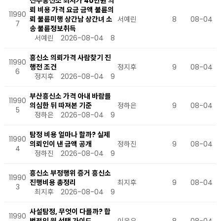
전주흥신소 최저가 40만원 의
뢰 비용 가격 요금 금액 불륜의
11990
뢰 불륜미행 상간남 상간녀 소
서예린
8
08-04
7
송 불륜정보취득
서예린
2026-08-04
8
흥신소 의뢰가격 사람찾기 진
11990
행전 조건
정지후
9
08-04
6
정지후
2026-08-04
9
부산흥신소 가격 아내 바람를
11990
의심한 뒤 따져본 기준
정하은
9
08-04
5
정하은
2026-08-04
9
탐정 비용 얼마나 할까? 실제
11990
의뢰인이 낸 금액 공개
정하진
9
08-04
4
정하진
2026-08-04
9
흥신소 부정행위 증거 흥신소
11990
진행비용 총정리
최지후
9
08-04
3
최지후
2026-08-04
9
사설탐정, 무엇이 다를까? 합
11990