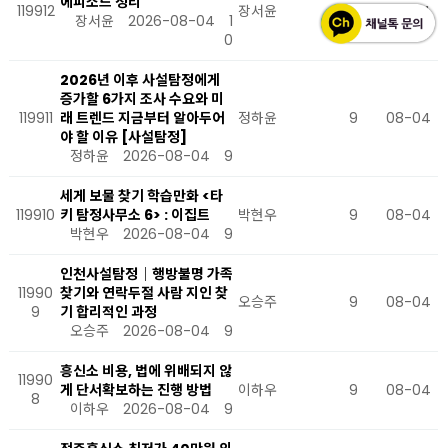
에피소드 정리
119912
장서윤
10
08-04
장서윤
2026-08-04
1
0
2026년 이후 사설탐정에게
증가할 6가지 조사 수요와 미
119911
래 트렌드 지금부터 알아두어
정하윤
9
08-04
야 할 이유 [사설탐정]
정하윤
2026-08-04
9
세게 보물 찾기 학습만화 <타
119910
키 탐정사무소 6> : 이집트
박현우
9
08-04
박현우
2026-08-04
9
인천사설탐정｜행방불명 가족
11990
찾기와 연락두절 사람 지인 찾
오승주
9
08-04
9
기 합리적인 과정
오승주
2026-08-04
9
흥신소 비용, 법에 위배되지 않
11990
게 단서확보하는 진행 방법
이하우
9
08-04
8
이하우
2026-08-04
9