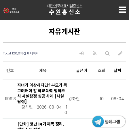
대한민국대표사설흥신소
수원흥신소
자유게시판
Total 120,018건
8 페이지
번호
제목
글쓴이
조회
날짜
자녀가 이상하다면? 부모가 꼭
고려해야 할 학교폭력·행적조
사 사설탐정 성공 사례 [사설
119913
강하린
10
08-04
탐정]
강하린
2026-08-04
1
0
[만화] 코난 14기 제목 정리,