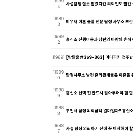
11989
사설탐정 잘못 맡겼다간 의뢰인도 빨간 
4
11989
미우새 이혼 불륜 전문 탐정 사무소 초
3
11989
흥신소 진행비용과 남편의 바람의 흔적
2
119891
[방탈출#359~363] 머더파커 전주E
11989
탐정사무소 남편 혼외관계불륜 이혼을 
0
11988
흥신소 선택 전 반드시 알아두어야 할 
9
11988
부천시 탐정 의뢰금액 얼마일까? 흥신소
8
11988
사설 탐정 의뢰하기 전에 꼭 이지해야 할
7