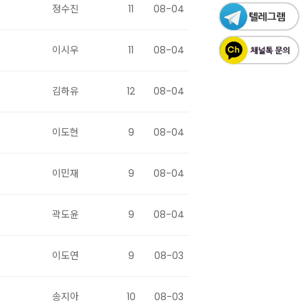
정수진
11
08-04
이시우
11
08-04
김하유
12
08-04
이도현
9
08-04
이민재
9
08-04
곽도윤
9
08-04
이도연
9
08-03
송지아
10
08-03