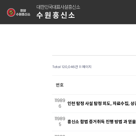
대한민국대표사설흥신소
수원흥신소
Total 120,046건
11 페이지
번호
11989
인천 탐정 사설 탐정 외도, 자료수집,
6
11989
흥신소 합법 증거취득 진행 방법 과 믿을
5