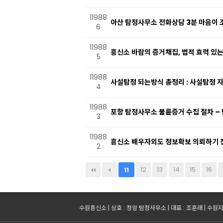
11988
아산 탐정사무소 전화상담 3분 마음이
6
11988
흥신소 바람의 증거채집, 법적 효력 있
5
11988
사설탐정 되는방식 총정리 : 사설탐정 자
4
11988
포항 탐정사무소 불륜증거 수집 절차 –
3
11988
흥신소 배우자외도 정보확보 의뢰하기 전
2
다음
맨끝
12
13
14
15
16
11
수원흥신소 | 상호 : 정암 탐정사무소 | 대표 : 조훈래 | 수원지